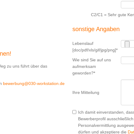
C2/C1 = Sehr gute Ken
sonstige Angaben
Lebenslauf
[doc/pdf/xls/gif/jpg/png]
*
rnen!
Wie sind Sie auf uns
Weg zu uns führt über das
aufmerksam
geworden?
*
an
bewerbung@030-workstation.de
Ihre Mitteilung
Ich damit einverstanden, da
Bewerberprofil ausschließlic
Personalvermittlung ausgewer
dürfen und akzeptiere die
Da