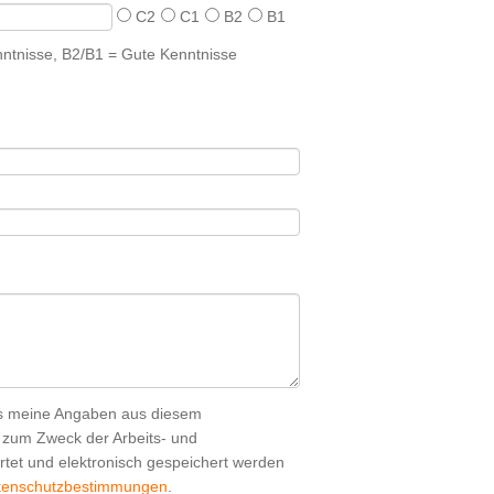
C2
C1
B2
B1
ntnisse, B2/B1 = Gute Kenntnisse
ss meine Angaben aus diesem
h zum Zweck der Arbeits- und
tet und elektronisch gespeichert werden
tenschutzbestimmungen
.