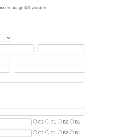
ssen ausgefüllt werden.
C2
C1
B2
B1
C2
C1
B2
B1