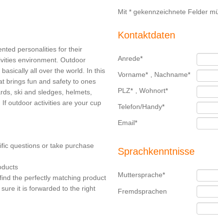
Mit * gekennzeichnete Felder mü
Kontaktdaten
ented personalities for their
Anrede
*
vities environment. Outdoor
basically all over the world. In this
Vorname
*
,
Nachname
*
t brings fun and safety to ones
PLZ
*
,
Wohnort
*
ards, ski and sledges, helmets,
 If outdoor activities are your cup
Telefon/Handy
*
Email
*
ific questions or take purchase
Sprachkenntnisse
oducts
Muttersprache
*
find the perfectly matching product
ure it is forwarded to the right
Fremdsprachen