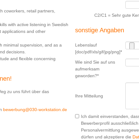
ith coworkers, retail partners,
C2/C1 = Sehr gute Ken
lls with active listening in Swedish
sonstige Angaben
t applications and other
ith minimal supervision, and as a
Lebenslauf
nd decisions.
[doc/pdf/xls/gif/jpg/png]
*
titude and flexible concerning
Wie sind Sie auf uns
aufmerksam
geworden?
*
rnen!
Weg zu uns führt über das
Ihre Mitteilung
an
bewerbung@030-workstation.de
Ich damit einverstanden, da
Bewerberprofil ausschließlic
Personalvermittlung ausgewer
dürfen und akzeptiere die
Da