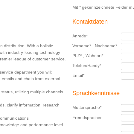
Mit * gekennzeichnete Felder mü
Kontaktdaten
Anrede
*
n distribution. With a holistic
Vorname
*
,
Nachname
*
ith industry-leading technology
PLZ
*
,
Wohnort
*
premier league of customer service.
Telefon/Handy
*
service department you will:
Email
*
s, emails and chats from external
status, utilizing multiple channels
Sprachkenntnisse
ds, clarify information, research
Muttersprache
*
Fremdsprachen
 communications
 knowledge and performance level