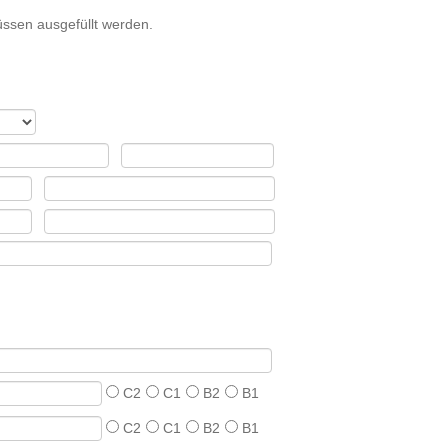
ssen ausgefüllt werden.
C2
C1
B2
B1
C2
C1
B2
B1