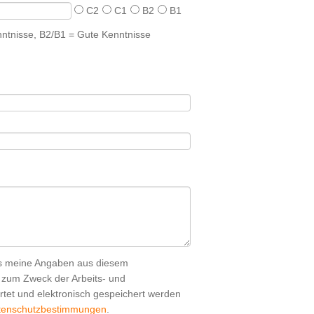
C2
C1
B2
B1
ntnisse, B2/B1 = Gute Kenntnisse
ss meine Angaben aus diesem
h zum Zweck der Arbeits- und
tet und elektronisch gespeichert werden
tenschutzbestimmungen
.