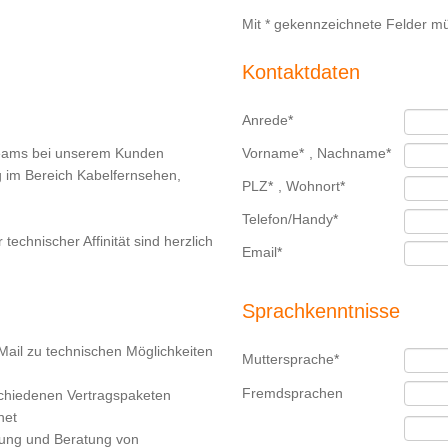
Mit * gekennzeichnete Felder mü
Kontaktdaten
Anrede
*
Teams bei unserem Kunden
Vorname
*
,
Nachname
*
g im Bereich Kabelfernsehen,
PLZ
*
,
Wohnort
*
Telefon/Handy
*
echnischer Affinität sind herzlich
Email
*
Sprachkenntnisse
Mail zu technischen Möglichkeiten
Muttersprache
*
Fremdsprachen
chiedenen Vertragspaketen
net
euung und Beratung von