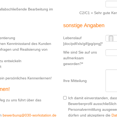
llabschließende Bearbeitung im
C2/C1 = Sehr gute Ken
sonstige Angaben
entierung
Lebenslauf
chen Kenntnisstand des Kunden
[doc/pdf/xls/gif/jpg/png]
*
Anfragen und Realisierung von
Wie sind Sie auf uns
aufmerksam
zu entwickeln
geworden?
*
t
ein persönliches Kennenlernen!
Ihre Mitteilung
rnen!
Ich damit einverstanden, da
Weg zu uns führt über das
Bewerberprofil ausschließlic
Personalvermittlung ausgewer
an
bewerbung@030-workstation.de
dürfen und akzeptiere die
Da