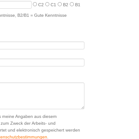
C2
C1
B2
B1
ntnisse, B2/B1 = Gute Kenntnisse
ss meine Angaben aus diesem
h zum Zweck der Arbeits- und
tet und elektronisch gespeichert werden
tenschutzbestimmungen
.