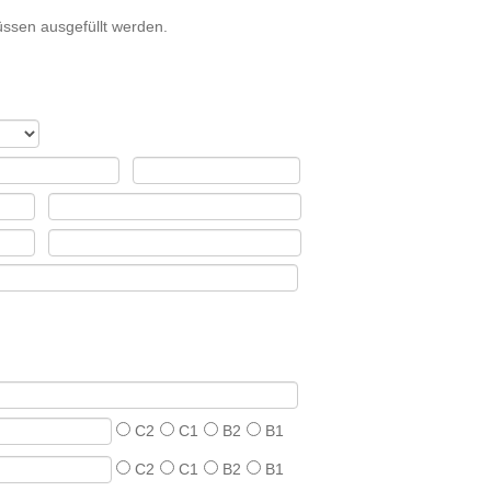
ssen ausgefüllt werden.
C2
C1
B2
B1
C2
C1
B2
B1