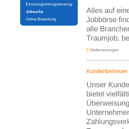
Existenzgründungsberatung
Alles auf ein
Jobsuche
Jobbörse fin
Online-Bewerbung
alle Branche
Traumjob, b
9
Stellenanzeigen
Kundenbetreuer i
Unser Kunde i
bietet vielfä
Überweisung
Unternehmens
Zahlungsver