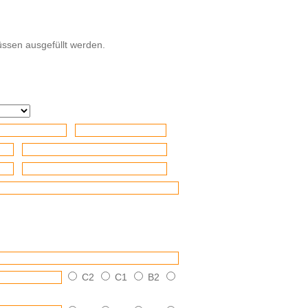
ssen ausgefüllt werden.
C2
C1
B2