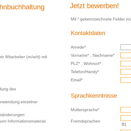
Jetzt bewerben!
ohnbuchhaltung
Mit * gekennzeichnete Felder mü
Kontaktdaten
Anrede
*
Vorname
*
,
Nachname
*
ir Mitarbeiter (m/w/d) mit
PLZ
*
,
Wohnort
*
Telefon/Handy
*
Email
*
ndung des
Sprachkenntnisse
r Anwendung einzelner
Muttersprache
*
esänderungen
von Informationsmaterial
Fremdsprachen
B1