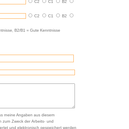
C2
C1
B2
C2
C1
B2
tnisse, B2/B1 = Gute Kenntnisse
ass meine Angaben aus diesem
ch zum Zweck der Arbeits- und
rtet und elektronisch gespeichert werden