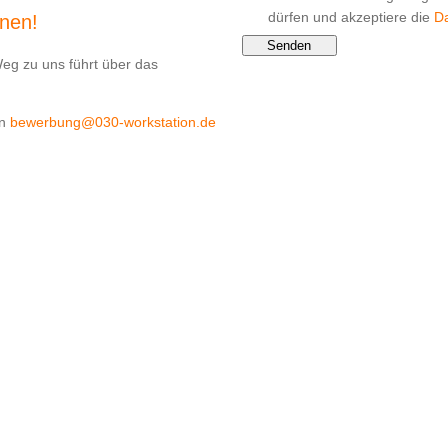
dürfen und akzeptiere die
D
rnen!
Senden
Weg zu uns führt über das
an
bewerbung@030-workstation.de