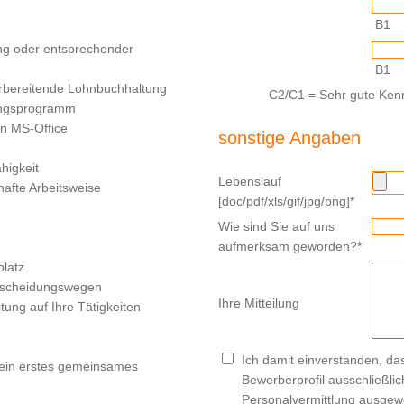
B1
ung oder entsprechender
B1
rbereitende Lohnbuchhaltung
C2/C1 = Sehr gute Kenn
ungsprogramm
in MS-Office
sonstige Angaben
higkeit
Lebenslauf
hafte Arbeitsweise
[doc/pdf/xls/gif/jpg/png]
*
Wie sind Sie auf uns
aufmerksam geworden?
*
platz
tscheidungswegen
Ihre Mitteilung
tung auf Ihre Tätigkeiten
Ich damit einverstanden, d
 ein erstes gemeinsames
Bewerberprofil ausschließli
Personalvermittlung ausgewe