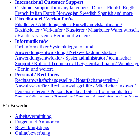
International Customer Support
Customer support for many languages: Danish Finnish English
French Italian Dutch Norwegian Swedish Spanish and more
Einzelhandel / Verkauf m/w
Filialleiter / Abteilungsleiter / Einzelhandelskaufmann /
Bezirksleiter / Verkäufer / Kassierer / Mitarbeiter Warenwirtscha
/ Handelsassistent / Berlin und weitere
Informatik m/w
Fachinformatiker Systemintegration und
Anwendungsentwicklung / Netzwerkadministrator /
Anwendungsentwickler / Systemadministrator / technischer
Support / Roll out Techniker / IT-Systemkaufmann / Webdesig
/ Berlin und weitere
Personal / Recht m/w
Rechtsanwaltsfachangestellte / Notarfachangestellte /
Anwaltssekretär / Rechtsanwaltsgehilfe / Mitarbeiter Inkasso /
Personalreferent / Personalsachbearbeiter / Lohnbuchhalter /
Personaldisponent / Recruiter / Personaldienstleistungskaufman
Berlin und weitere
Für Bewerber
Reise und Tourismus m/w
Reiseverkehrskaufmann / Kaufmann Tourismus und Freizeit /
Arbeitsvermittlung
Hotelkaufmann / Hotelfachmann / Servicekraft / Webtravel Age
Fragen und Antworten
/ Servicekräfte / Berlin und weitere
Bewerbungstipps
andere Berufe m/w
Onlinebewerbung
Industriekaufmann / Verlagskaufmann / Einkäufer /