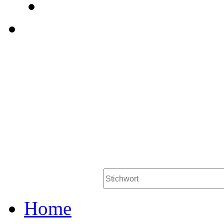
Workstation AG Be
Persona
Jobsuche
Home